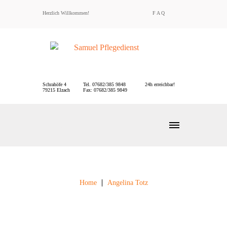
Herzlich Willkommen!
F A Q
Schrahöfe 4
Tel. 07682/385 9848
24h erreichbar!
79215 Elzach
Fax: 07682/385 9849
MENU
Home
Angelina Totz