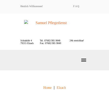
Herzlich Willkommen!
F A Q
Schrahöfe 4
Tel. 07682/385 9848
24h erreichbar!
79215 Elzach
Fax: 07682/385 9849
MENU
Home
Elzach